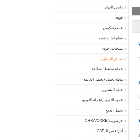
رئيس الدوار
فوهة
عنصر/مكبس
قطع غيار دينسو
منتجات اخرى
صمام التسليم
عجلة ضاغط البطاقة
مجلة تحمل / تحمل العائمة
حلقة البستون
عمود التوربين/عجلة التوربو
تحمل الدفع
خرطوشة/CHRA/CORE
أجزاء من الـ CAT