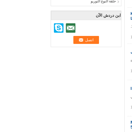
حلقة النوع التوربو
KHD F
ابن دردش الآن
11 418 522 047/1418522047 صمام توصيل مضخة الزيت OVE168 لمحرك KHD F3 L 912W 2. صنع في الصين. 3.
-