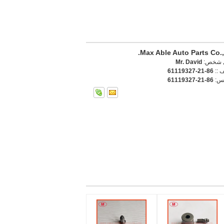
Max Able Auto Parts Co.,
 شخص:
Mr. David
ف ::
86-21-61119327
كس:
86-21-61119327