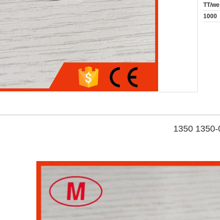
TT/we
1000