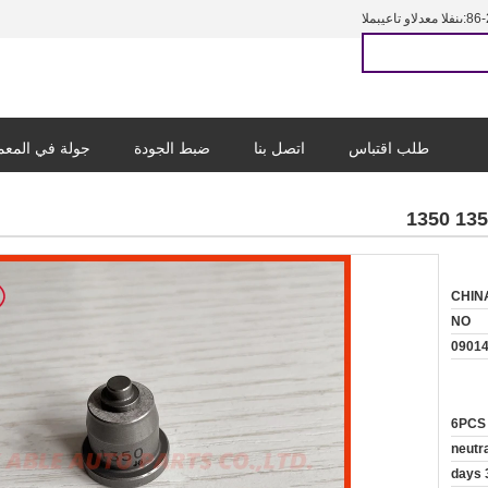
86-
المبيعات والدعم الفنى:
طلب اقتباس
اتصل بنا
ضبط الجودة
جولة في المع
CHIN
NO
09014
6PCS
neutr
3