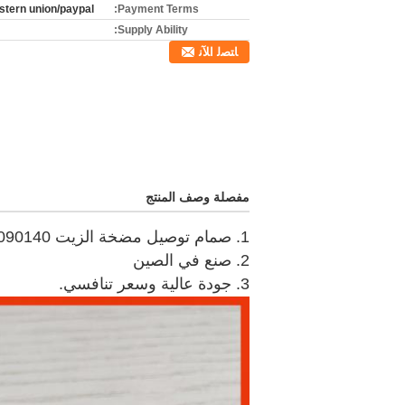
stern union/paypal
Payment Terms:
Supply Ability:
ﺎﺘﺼﻟ ﺍﻶﻧ
مفصلة وصف المنتج
1. صمام توصيل مضخة الزيت 090140-1350 1350
2. صنع في الصين
3. جودة عالية وسعر تنافسي.