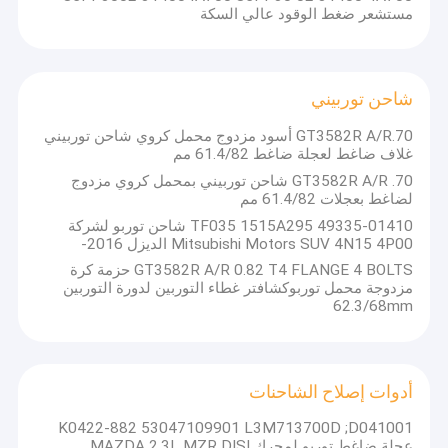
مستشعر ضغط الوقود عالي السكة
شاحن توربيني
GT3582R A/R.70 أسود مزدوج محمل كروي شاحن توربيني
غلاف ضاغط لعجلة ضاغط 61.4/82 مم
GT3582R A/R .70 شاحن توربيني بمحمل كروي مزدوج
لضاغط بعجلات 61.4/82 مم
TF035 1515A295 49335-01410 شاحن توربو لشركة
Mitsubishi Motors SUV 4N15 4P00 الديزل 2016-
GT3582R A/R 0.82 T4 FLANGE 4 BOLTS حزمة كرة
مزدوجة محمل توربوكشافتر غطاء التوربين لدورة التوربين
62.3/68mm
أدوات إصلاح الشاحنات
K0422-882 53047109901 L3M713700D ;D041001
عجلة ضاغط توربو لمحرك MAZDA 2.3L MZR DISI