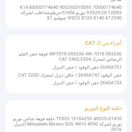
K14 80000174640 905292010093 70000174640
9.0529.20.1.0093 توربو CHRA/خرطوشة/قلب لشركة
IVECO B120 8140.47.2590 صوفيم 81
أجزاء من الـ CAT
4W7019 OR3536 4W-7019 0R3536 فوهة حقن القلم
الرصاص لمحرك CAT 3402,3204
2645A751 حقن الوقود / حقن الديزل
حقن الوقود 2645A747 / حاقن ديزل لمحرك CAT 320D
2645A753 حقن الوقود / حقن الديزل
حلقة النوع التوربو
TF035 1515A295 49335-01410 حلقة فوهة شاحن توربو
توربو لشركة Mitsubishi Motors SUV 4N15 4P00 الديزل
2016-