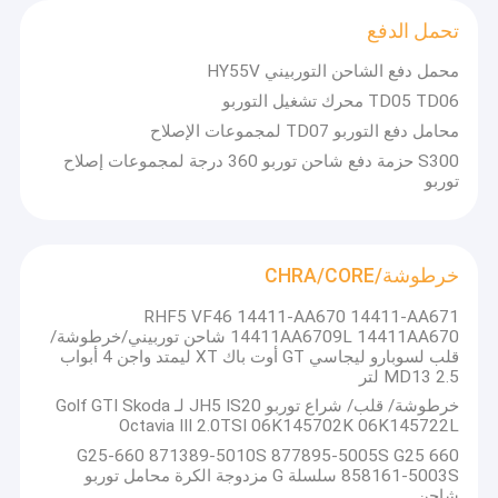
تحمل الدفع
محمل دفع الشاحن التوربيني HY55V
TD05 TD06 محرك تشغيل التوربو
محامل دفع التوربو TD07 لمجموعات الإصلاح
S300 حزمة دفع شاحن توربو 360 درجة لمجموعات إصلاح
توربو
خرطوشة/CHRA/CORE
RHF5 VF46 14411-AA670 14411-AA671
14411AA6709L 14411AA670 شاحن توربيني/خرطوشة/
قلب لسوبارو ليجاسي GT أوت باك XT ليمتد واجن 4 أبواب
MD13 2.5 لتر
خرطوشة/ قلب/ شراع توربو JH5 IS20 لـ Golf GTI Skoda
Octavia III 2.0TSI 06K145702K 06K145722L
G25-660 871389-5010S 877895-5005S G25 660
858161-5003S سلسلة G مزدوجة الكرة محامل توربو
شاحن