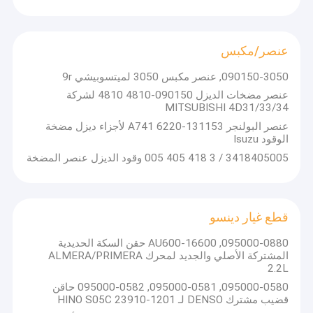
أدوات إصلاح الشاحنات
أجزاء كامينز
عنصر/مكبس
رئيس الدوار
090150-3050, عنصر مكبس 3050 لميتسوبيشي 9r
عنصر مضخات الديزل 090150-4810 4810 لشركة
فوهة
MITSUBISHI 4D31/33/34
عنصر البولنجر 131153-6220 A741 لأجزاء ديزل مضخة
عنصر/مكبس
الوقود Isuzu
3418405005 / 3 418 405 005 وقود الديزل عنصر المضخة
قطع غيار دينسو
منتجات اخرى
قطع غيار دينسو
صمام التسليم
095000-0880, 16600-AU600 حقن السكة الحديدية
المشتركة الأصلي والجديد لمحرك ALMERA/PRIMERA
عجلة ضاغط البطاقة
2.2L
مجلة تحمل / تحمل العائمة
095000-0580, 095000-0581, 095000-0582 حاقن
قضيب مشترك DENSO لـ HINO S05C 23910-1201