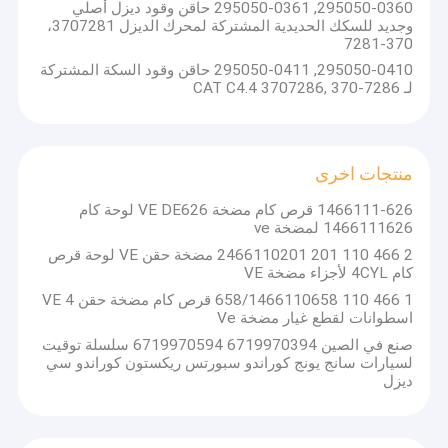
حلقة البستون
295050-0360, 295050-0361 حاقن وقود ديزل أصلي
وجديد للسكك الحديدية المشتركة لمحرك الديزل 3707281،
370-7281
عمود التوربين/عجلة التوربو
295050-0410, 295050-0411 حاقن وقود السكة المشتركة
لـ CAT C4.4 3707286, 370-7286
تحمل الدفع
خرطوشة/CHRA/CORE
منتجات اخرى
أجزاء من الـ CAT
1466111-626 قرص كام مضخة VE DE626 لوحة كام
حلقة النوع التوربو
1466111626 لمضخة ve
2 466 110 201 2466110201 مضخة حقن VE لوحة قرص
كام 4CYL لأجزاء مضخة VE
1 466 110 658/1466110658 قرص كام مضخة حقن VE 4
اسطوانات لقطع غيار مضخة Ve
صنع في الصين 6719970394 6719970594 سلسلة توقيت
لسيارات سانج يونج كوراندو سبورتس ريكستون كوراندو سي
ديزل