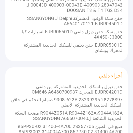
28347042 400903-00043D 400903-00043E لـ
DOOSAN T3 & T4 TG2 D34
حقن سكة الوقود المشتركة Delphi لـ SSANGYONG
A6640170121 EJBR04501D
حقن سكة حقن ديزل دلفي EJBR05501D لسيارات كيا
33800-4X450
EJBR05301D حقن ديلفي للسكك الحديدية المشتركة
لمحرك يوتشاي
أجزاء دلفي
حقن ديزل بالسكك الحديدية المشتركة من دلفي
EJBR04201D للمحرك OM646 A6460700987
28278897 28239295 9308-622B صمام التحكم في حاقن
السكك الحديدية المشتركة الأصلي
R9044Z051A R9044Z162A،9044A162A مضخة السكة
الحديدية الشائعة لSSANGYONG A665070040
صنع في الصين 28357705 85PP30-02 31400-4A700
85PP3002 314004A700 85PP30 02 31400 4A700