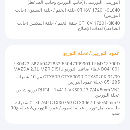
التوربيني التوربيني ((جانب التوربين وجانب الضاغط)
CT16V 17201-0L040 حلقة الختم / حلقة البستون (جانب
التوربين)
CT16V 17201-0l040 حلقة الختم / حلقة المكبس (جانب
الضاغط) لعدات الإصلاح
عمود التوربين/عجلة التوربو
K0422-882 k0422882 53047109901 L3M713700D ؛
D041001 غطاء ضاغط التوربو لـ MAZDA 2.3L MZR DISI
GTX50R GTX5009R GTX5020R 91/99 مم 10 شفرات
851285 عجلة عمود التوربين
RHF4H 14411-VK500 37.7/44.5mm VN3 توربو شاحن
عجلة التوربين
GT3076R GTX3076R GTX3067R 55/60mm 9 شفرات
حلقة محامل توربين عجلة العمود / عمود التوربين& عجلة غ30
صب