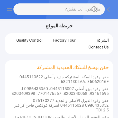
خريطة الموقع
الشركة
Factory Tour
Quality Control
Contact Us
حقن بوسخ للسكك الحديدية المشتركة
حقن وقود السكة المشتركة جديد وأصلي 0445110522،
68211302AA، 35062016F
حقن وقود بيزو أصلي 0445115007، 0986435350 لـ
93161695، 8200340068، 7701476567، 8200409398
حقن وقود الديزل الأصلي والجديد 076130277
0986435352 0445115028 لشركة فولكس فاجن كرافتر
2.5 TDI
حقن الوقود الديزل الأصلي والجديد PIEZO INJECTOR حقن