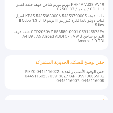
RHF4V VJ38 VV19 توربو توربو شاحن فوهة حلقة لفيتو
111 CDI / رينجر / B2500 O7
حلقة فوهة KP35 54359880006 54359700005 لسيارة
فيات دوبلو باندا فكرة فيورينو III بونتو II Qubo 1.3 JTD
51kw
GTD2060VZ 888580-0001 059145873FA حلقة فوهة
التوربو شاحن لـ A4 B9 ، A6 Allroad AUDI C7 ، VW
Amarok 3.0 TDI
حقن بوسخ للسكك الحديدية المشتركة
حقن الوقود الأصلي والجديد PIEZO 0445116022،
0445116023، 059130277AP، 059130855FX،
0445116007، 0445116008
أجزاء بوش
مضخة وقود السكك الحديدية المشتركة CP4 الأصلية والجديدة