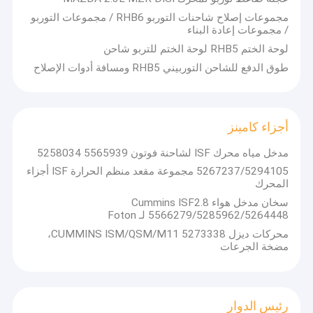
مجموعات إصلاح شاحنات التوربو RHB6 / مجموعات التوربو
/ مجموعات إعادة البناء
لوحة الختم RHB5 لوحة الختم للتربو شاحن
طوق الدفع للشاحن التوربيني RHB5 ومسافة أدوات الإصلاح
أجزاء كامينز
مدخل مياه محرك ISF لشاحنة فوتون 5565939 5258034
5267237/5294105 مجموعة مقعد منظم الحرارة ISF أجزاء
المحرك
سخان مدخل هواء Cummins ISF2.8
5566279/5285962/5264448 لـ Foton
منزل
محركات ديزل CUMMINS ISM/QSM/M11 5273338،
مضخة الجرعات
نحن متخصصون في فوهات وحاقنات ومكبس وصمام تحكم ورؤوس دوارة
أصلية وجديدة من Bosch و Delphi و Denso و Simens، كما أننا
المنتجات
متخصصون في فوهات ومكبس ورؤوس دوارة وحاقنات قطع غيار الديزل
وقطع غيار الشاحن التوربيني المصنوعة في الصين.
حول بنا
رئيس الدوار
لدينا مصنع لإنتاج الشاحن التوربيني وقطع غياره.