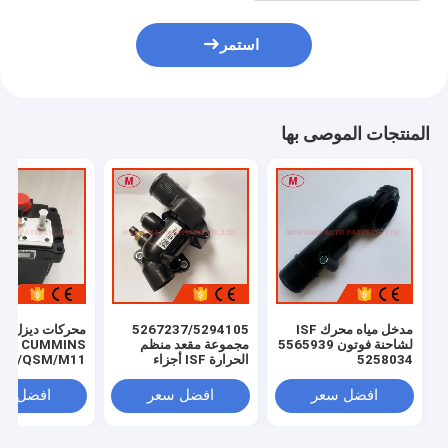
استمر
المنتجات الموصى بها
مدخل مياه محرك ISF
5267237/5294105
محركات ديزل
لشاحنة فوتون 5565939
مجموعة مقعد منظم
CUMMINS
5258034
الحرارة ISF أجزاء
ISM/QSM/M11
المحرك
5273338، م
الجرعات
افضل سعر
افضل سعر
افضل سع