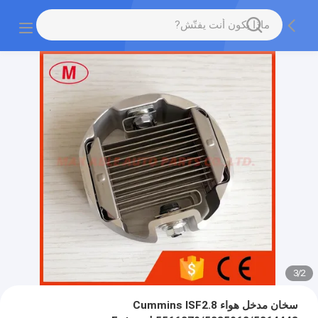
3
/
2
سخان مدخل هواء Cummins ISF2.8