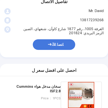
تفاصيل الاتصال
Mr. David
13817239268
الغرفة 1005، رقم 1877 شارع كاوآن، شنغهاي، الصين
الرمز البريدي: 201824
ﺎﺘﺼﻟ ﺍﻶﻧ
احصل على افضل سعر ل
سخان مدخل هواء Cummins
ISF2.8
5566279/5285962/5264448
Price： 1PCS
لـ Foton