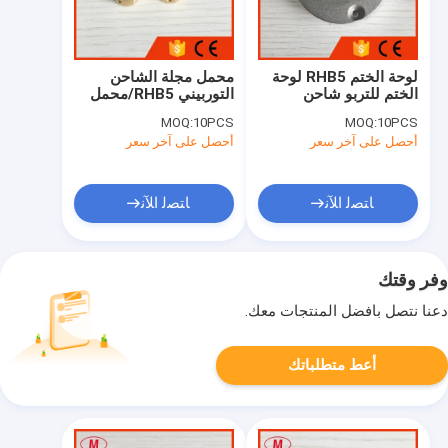
لوحة الختم RHB5 لوحة
محمل مجلة الشاحن
الختم للتربو شاحن
التوربيني RHB5/محمل
عائم لمجموعات الإصلاح
MOQ:
10PCS
MOQ:
10PCS
أحصل على آخر سعر
أحصل على آخر سعر
ﺎﺘﺼﻟ ﺍﻶﻧ
ﺎﺘﺼﻟ ﺍﻶﻧ
وفر وقتك
دعنا نتصل بأفضل المنتجات معك.
أعط متطلباتك