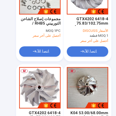
GTX4202 6418-4
مجموعات إصلاح الشاحن
75.83/102.75mm
التوربيني RHB5 /
7+7شفرات عالية الأداء
مجموعات الشاحن
الأسعار:
DISCUSS
1PC
MOQ:
نقطة طحن توربو شاحن
التوربيني / مجموعات
1 قطعة
MOQ:
أحصل على آخر سعر
طحن/الألومنيوم 2618/
إعادة البناء
بيلت ضاغط عجلة
أحصل على آخر سعر
ﺎﺘﺼﻟ ﺍﻶﻧ
ﺎﺘﺼﻟ ﺍﻶﻧ
منزل
المنتجات
حول بنا
GTX4202 6418-4
K04 53.00/68.00mm