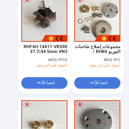
مجموعات إصلاح شاحنات
RHF4H 14411-VK500
التوربو RHB6 /
37.7/44.5mm VN3
مجموعات التوربو /
توربو شاحن عجلة
MOQ:
1PCS
MOQ:
1PC
مجموعات إعادة البناء
التوربين
أحصل على آخر سعر
أحصل على آخر سعر
ﺎﺘﺼﻟ ﺍﻶﻧ
ﺎﺘﺼﻟ ﺍﻶﻧ