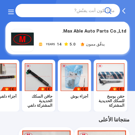
Max Able Auto Parts Co.,Ltd.
يدقّق ممون
5.0
14
YEARS
حقن بوسخ
أجزاء بوش
حاقن السكك
أجزاء دلفي
للسكك الحديدية
الحديدية
المشتركة
المشتركة دلفي
منتجاتنا الأعلى