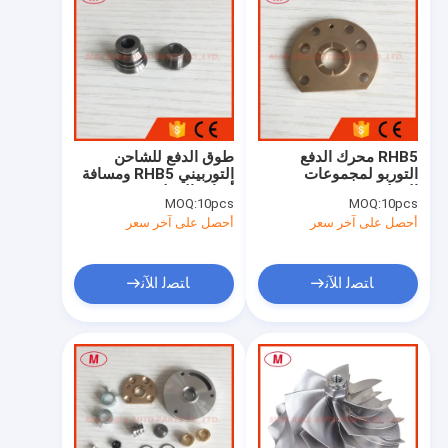
RHB5 محرك الدفع
طوق الدفع للشاحن
التوربو لمجموعات
التوربيني RHB5 ومسافة
الإصلاح
أدوات الإصلاح
MOQ:
10pcs
MOQ:
10pcs
أحصل على آخر سعر
أحصل على آخر سعر
ﺎﺘﺼﻟ ﺍﻶﻧ
ﺎﺘﺼﻟ ﺍﻶﻧ