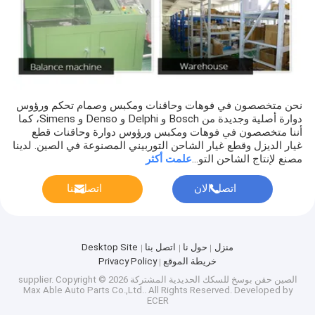
حلقة البستون
عمود التوربين/عجلة التوربو
تحمل الدفع
خرطوشة/CHRA/CORE
نحن متخصصون في فوهات وحاقنات ومكبس وصمام تحكم ورؤوس
دوارة أصلية وجديدة من Bosch و Delphi و Denso و Simens، كما
أجزاء من الـ CAT
أننا متخصصون في فوهات ومكبس ورؤوس دوارة وحاقنات قطع
غيار الديزل وقطع غيار الشاحن التوربيني المصنوعة في الصين. لدينا
مصنع لإنتاج الشاحن التو...
علمت أكثر
حلقة النوع التوربو
اتصل الان
اتصل بنا
منزل
حول نا
اتصل بنا
Desktop Site
خريطة الموقع
Privacy Policy
الصين حقن بوسخ للسكك الحديدية المشتركة supplier.
Copyright © 2026
Max Able Auto Parts Co.,Ltd.. All Rights Reserved. Developed by
ECER