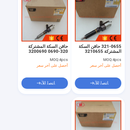
321-0655 حاقن السكة
حاقن السكة المشتركة
المشتركة 3210655
320-0690 3200690
MOQ:
4pcs
MOQ:
4pcs
أحصل على آخر سعر
أحصل على آخر سعر
ﺎﺘﺼﻟ ﺍﻶﻧ
ﺎﺘﺼﻟ ﺍﻶﻧ
منزل
المنتجات
حول بنا