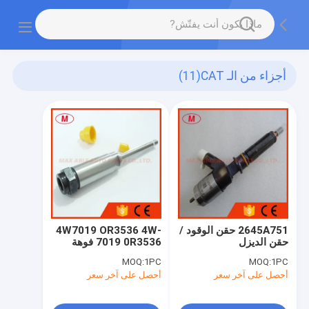
أجزاء من الـ CAT
(11)
2645A751 حقن الوقود /
4W7019 OR3536 4W-
حقن الديزل
7019 0R3536 فوهة
حقن القلم الرصاص
MOQ:
1PC
MOQ:
1PC
لمحرك CAT 3402,3204
أحصل على آخر سعر
أحصل على آخر سعر