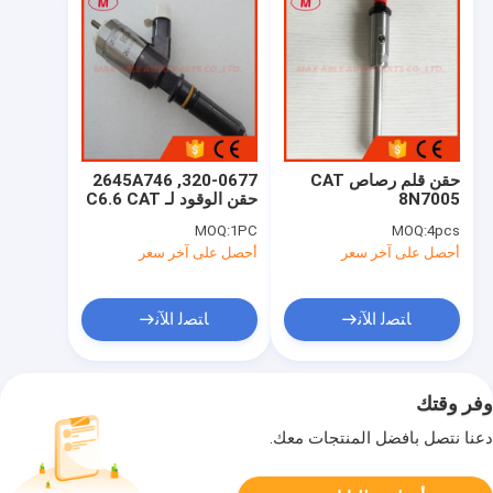
حقن قلم رصاص CAT
320-0677, 2645A746
8N7005
حقن الوقود لـ C6.6 CAT
MOQ:
1PC
MOQ:
4pcs
أحصل على آخر سعر
أحصل على آخر سعر
ﺎﺘﺼﻟ ﺍﻶﻧ
ﺎﺘﺼﻟ ﺍﻶﻧ
وفر وقتك
دعنا نتصل بأفضل المنتجات معك.