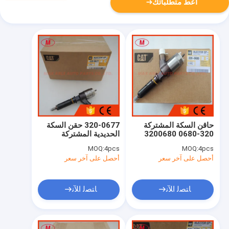
أعط متطلباتك
حاقن السكة المشتركة
320-0677 حقن السكة
320-0680 3200680
الحديدية المشتركة
3200677
MOQ:
4pcs
MOQ:
4pcs
أحصل على آخر سعر
أحصل على آخر سعر
ﺎﺘﺼﻟ ﺍﻶﻧ
ﺎﺘﺼﻟ ﺍﻶﻧ