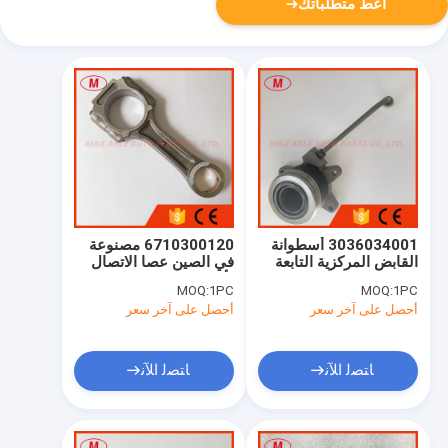
أعط متطلباتك
3036034001 أسطوانة
6710300120 مصنوعة
القابض المركزية التابعة
في الصين عصا الاتصال
3036034001 لسيارة
لأكتيون الرياضة 2
MOQ:
1PC
MOQ:
1PC
سانغ يونغ كوراندو 2011
ستافيك 2.0 كوراندو
أحصل على آخر سعر
أحصل على آخر سعر
الجديد C ريكستون G4
محرك D20r D22r
ﺎﺘﺼﻟ ﺍﻶﻧ
ﺎﺘﺼﻟ ﺍﻶﻧ