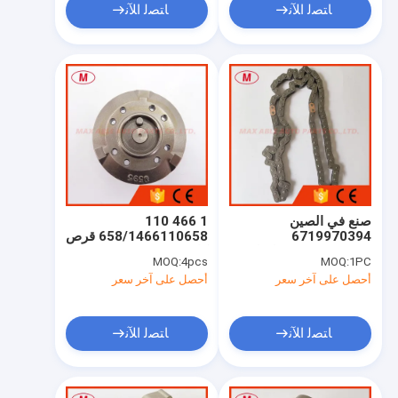
ﺎﺘﺼﻟ ﺍﻶﻧ
ﺎﺘﺼﻟ ﺍﻶﻧ
صنع في الصين
1 466 110
6719970394
658/1466110658 قرص
6719970594 سلسلة
كام مضخة حقن VE 4
MOQ:
4pcs
MOQ:
1PC
توقيت لسيارات سانج
اسطوانات لقطع غيار
أحصل على آخر سعر
أحصل على آخر سعر
يونج كوراندو سبورتس
مضخة Ve
ريكستون كوراندو سي
ديزل
ﺎﺘﺼﻟ ﺍﻶﻧ
ﺎﺘﺼﻟ ﺍﻶﻧ