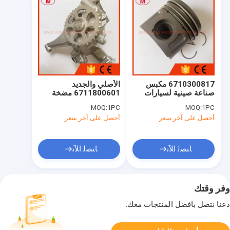
6710300817 مكبس
الأصلي والجديد
صناعة صينية لسيارات
6711800601 مضخة
سانج يونج
النفط Assy لسانغيونغ
MOQ:
1PC
MOQ:
1PC
كوراندو
أحصل على آخر سعر
أحصل على آخر سعر
ﺎﺘﺼﻟ ﺍﻶﻧ
ﺎﺘﺼﻟ ﺍﻶﻧ
وفر وقتك
دعنا نتصل بأفضل المنتجات معك.