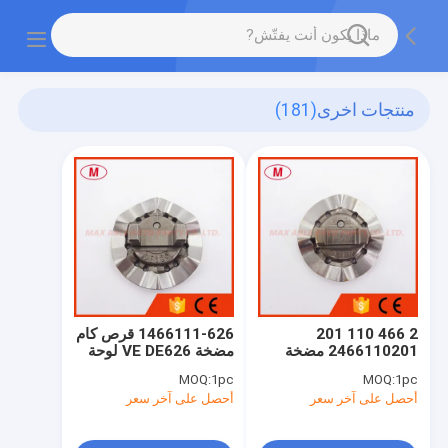
منتجات اخرى
(181)
2 466 110 201
1466111-626 قرص كام
2466110201 مضخة
مضخة VE DE626 لوحة
حقن VE لوحة قرص كام
كام 1466111626
MOQ:
1pc
MOQ:
1pc
4CYL لأجزاء مضخة VE
لمضخة ve
أحصل على آخر سعر
أحصل على آخر سعر