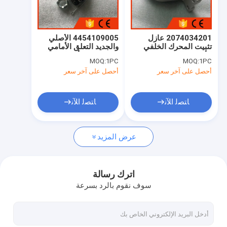
جولة في المعمل
ضبط الجودة
2074034201 عازل
4454109005 الأصلي
تثبيت المحرك الخلفي
والجديد التعلق الأمامي
اتصل بنا
الأصلي والجديد لسيارة
نهاية مؤخرة أسفل الذراع
MOQ:
1PC
MOQ:
1PC
سانج يونج كوراندو 2.0
كرة المفاصل المفاصل
أحصل على آخر سعر
أحصل على آخر سعر
لسانغيونغ ريكستون
طلب اقتباس
كيرون كوراندو الرياضة
ﺎﺘﺼﻟ ﺍﻶﻧ
ﺎﺘﺼﻟ ﺍﻶﻧ
حقن بوسخ للسكك الحديدية المشتركة
عرض المزيد
أجزاء بوش
حاقن السكك الحديدية المشتركة دلفي
اترك رسالة
سوف نقوم بالرد بسرعة
أجزاء دلفي
شاحن توربيني