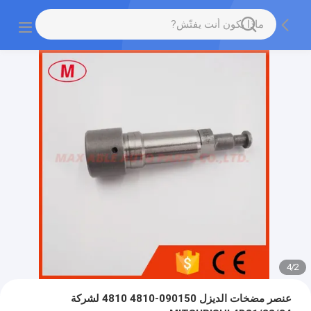
4
/
2
عنصر مضخات الديزل 090150-4810 4810 لشركة