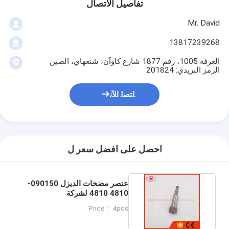
تفاصيل الاتصال
Mr. David
13817239268
الغرفة 1005، رقم 1877 شارع كاوآن، شنغهاي، الصين
الرمز البريدي: 201824
ﺎﺘﺼﻟ ﺍﻶﻧ
احصل على افضل سعر ل
عنصر مضخات الديزل 090150-
4810 4810 لشركة
MITSUBISHI 4D31/33/34
Price： 4pcs