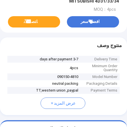
MITSUBISHI 4D31/33/34
MOQ：4pcs
افضل سعر
ﺎﺘﺼﻟ ﺍﻶﻧ
منتوج وصف
3-7 days after payment
Delivery Time
Minimum Order
4pcs
Quantity
090150-4810
Model Number
neutral packing
Packaging Details
TT,western union ,paypal
Payment Terms
عرض المزيد