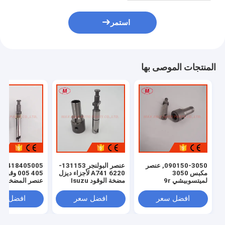
استمر
المنتجات الموصى بها
090150-3050, عنصر
عنصر البولنجر 131153-
مكبس 3050
6220 A741 لأجزاء ديزل
405 005 وقو
لميتسوبيشي 9r
مضخة الوقود Isuzu
عنصر المضخة
افضل سعر
افضل سعر
افضل سع