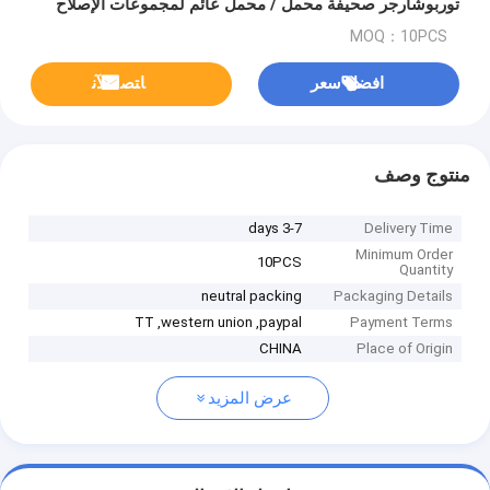
توربوشارجر صحيفة محمل / محمل عائم لمجموعات الإصلاح
7.9mm
MOQ：10PCS
افضل سعر
ﺎﺘﺼﻟ ﺍﻶﻧ
منتوج وصف
3-7 days
Delivery Time
Minimum Order
10PCS
Quantity
neutral packing
Packaging Details
TT ,western union ,paypal
Payment Terms
CHINA
Place of Origin
عرض المزيد