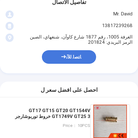
تفاصيل الاتصال
Mr. David
13817239268
الغرفة 1005، رقم 1877 شارع كاوآن، شنغهاي، الصين
الرمز البريدي: 201824
ﺎﺘﺼﻟ ﺍﻶﻧ
احصل على افضل سعر ل
GT17 GT15 GT20 GT1544V
GT1749V GT25 3 خروط توربوشارجر
صحيفة محمل / محمل عائم لمجموعات
Price： 10PCS
الإصلاح 7.9mm