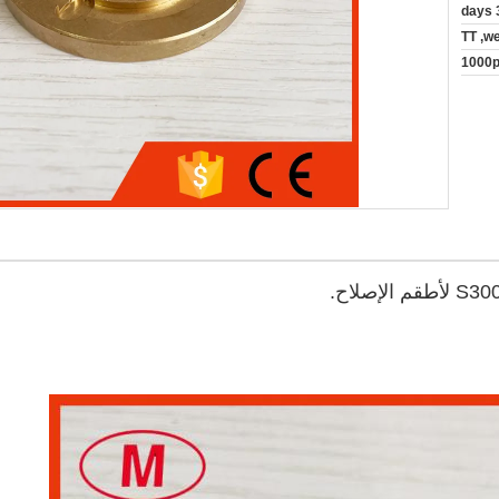
3
TT ,w
1000