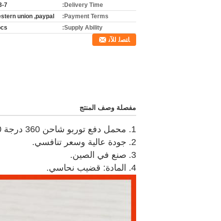
-7 days
Delivery Time:
estern union ,paypal
Payment Terms:
pcs
Supply Ability:
ﺎﺘﺼﻟ ﺍﻶﻧ
مفصلة وصف المنتج
1. محمل دفع توربو شاحن 360 درجة S300 لأطقم الإصلاح.
2. جودة عالية وسعر تنافسي.
3. صنع في الصين.
4. المادة: قضيب نحاسي.