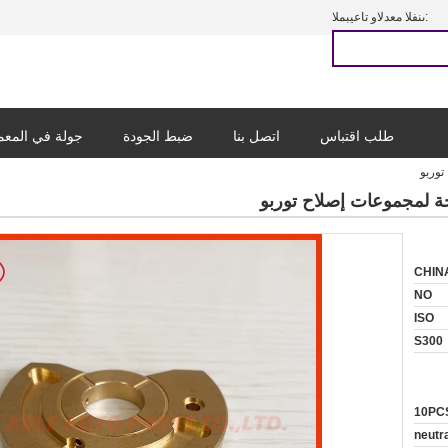
المبيعات والدعم الفنى:
طلب اقتباس
اتصل بنا
ضبط الجودة
جولة في المع
CHIN
NO
ISO
S300
10PC
neutr